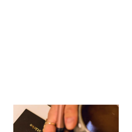
Intention
oder ein Gefühl
z.B.
Loslassen, Vertrauen, Erdung
Impulskartenset bietet
Inspirationen
trinkst den Cacao
Ideen, Gedanken und Impulse