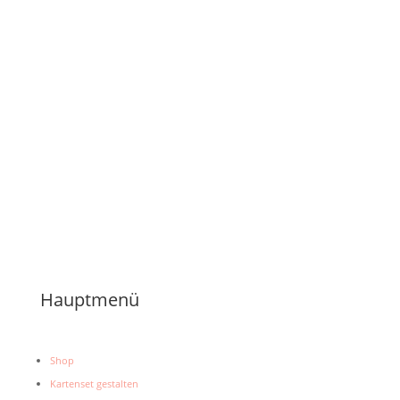
Du möchtest über neue Produkte und
Angebote informiert werden?
Hinterlasse uns gerne deine Kontaktdaten, dann bekommst du eine
Mail, sobald es Neuigkeiten gibt.
Hauptmenü
Shop
Kartenset gestalten