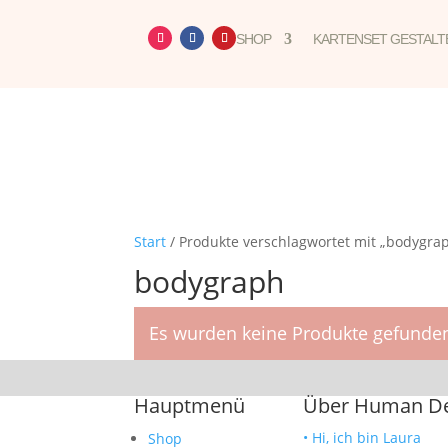
SHOP
KARTENSET GESTALT
Start
/ Produkte verschlagwortet mit „bodygra
bodygraph
Es wurden keine Produkte gefunden
Hauptmenü
Über Human Des
• Hi, ich bin Laura
Shop