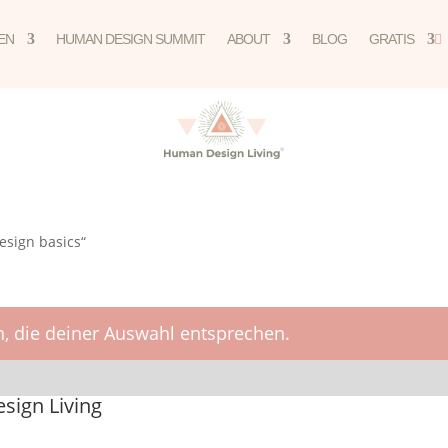
EN
HUMAN DESIGN SUMMIT
ABOUT
BLOG
GRATIS

esign basics“
, die deiner Auswahl entsprechen.
ign Living