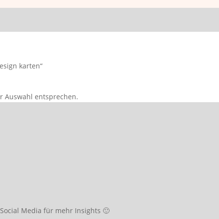
esign karten“
er Auswahl entsprechen.
ocial Media für mehr Insights 🙂