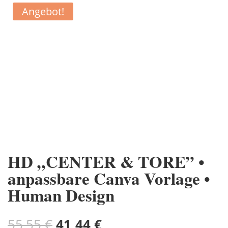
Angebot!
HD „CENTER & TORE” •
anpassbare Canva Vorlage •
Human Design
Ursprünglicher
Aktueller
55,55
€
41,44
€