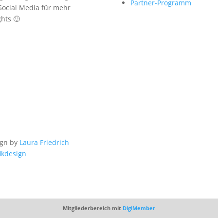
Partner-Programm
Social Media für mehr
ghts 🙂
ign by
Laura Friedrich
ikdesign
Mitgliederbereich mit
DigiMember