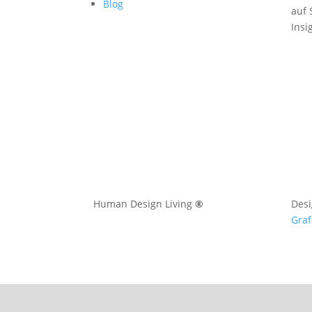
Blog
auf 
Insi
Human Design Living
®
Des
Graf