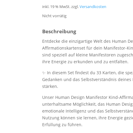
war:
ist:
inkl. 19 % MwSt.
zzgl.
Versandkosten
39,90 €
35,00 €.
Nicht vorrätig
Beschreibung
Entdecke die einzigartige Welt des Human 
Affirmationskartenset für dein Manifestor-Kin
sind speziell auf kleine Manifestoren zugesc
ihre Energie zu erkunden und zu entfalten.
✨
In diesem Set findest du 33 Karten, die spez
Gedanken und das Selbstverständnis deine
stärken.
Unser Human Design Manifestor Kind-Affirmat
unterhaltsame Möglichkeit, das Human Desig
emotionale Intelligenz und das Selbstverstä
Nutzung können sie lernen, ihre Energie gezi
Erfüllung zu führen.