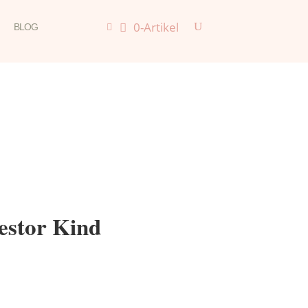
0-Artikel
BLOG

estor Kind