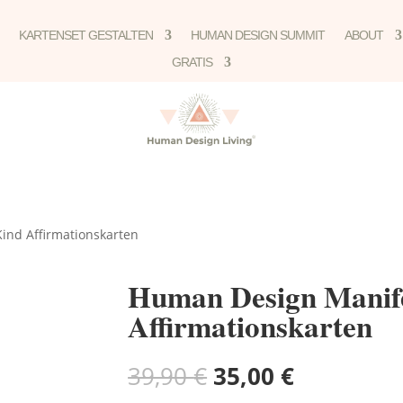
KARTENSET GESTALTEN
HUMAN DESIGN SUMMIT
ABOUT
GRATIS
ind Affirmationskarten
Human Design Manif
Affirmationskarten
Ursprünglicher
Aktueller
39,90
€
35,00
€
Preis
Preis