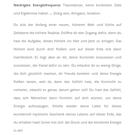
Niedrigste Energiefrequenz:
Traumtänzer, keine konkreten Ziele
und Ergebnisse haben → Zickig sein, Arroganz, Isolation
Du bist der Anfang einer neuen, höheren Welt und fühlst auf
Zellebene die höhere Realität. Eröffne dir den Zugang dafür, denn du
hast die Aufgabe, dieses Höhere ins Hier und Jetzt zu bringen. Das
Höhere wird durch dich ﬂießen und auf dieser Erde erst dann
manifestiert. Es liegt aber an dir, deine Kontrolle loszulassen und
zuzulassen, der Kanal dafür zu sein. Du erlaubst dir zu wenig Dinge,
die dich glücklich machen, dir Freude bereiten und deine Energie
ﬂießen lassen, weil du dann das Gefühl hast, die Kontrolle zu
verlieren, obwohl es genau darum gehen soll! Du hast das Gefühl,
dass sich Menschen dann förmlich auf dich stürzen, um deine
Energie aufzusaugen. Erhelle wieder deine Liebe für dieses
wundervoll mystische Geschenk deines Lebens auf dieser Erde, das
du erhalten hast! Somit löst sich der Druck und die blockierte Energie
in dir!