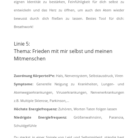
eignen Identität zu bestärken, Feinfühligkeit für dich selbst zu
entwickeln und das Herz zu öffnen, um auch den Atem wieder
bewusst durch dich ﬂießen zu lassen. Bestes Tool für dich:
Breathwork!
Linie 5:
Thema: Frieden mit mir selbst und meinen
Mitmenschen
Zuordnung Körperteil*e:
Hals, Nervensystem, Selbstausdruck, Viren
Symptome:
Generelle Neigung zu Krankheiten, Lungen- und
Atemwegserkrankungen, Viruserkrankungen, Nervenerkrankungen
z.B. Multiple Sklerose, Parkinson,…
Höchste Energiefrequenz:
Zuhören, Worten Taten folgen lassen
Niedrigste Energiefrequenz:
Größenwahnsinn, Paranoia,
Schuldgefühle
Du steckst in einer Spirale von Leid und Selbstmitleid: ständig hast