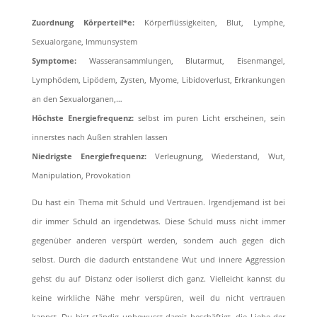
Zuordnung Körperteil*e:
Körperﬂüssigkeiten, Blut, Lymphe,
Sexualorgane, Immunsystem
Symptome:
Wasseransammlungen, Blutarmut, Eisenmangel,
Lymphödem, Lipödem, Zysten, Myome, Libidoverlust, Erkrankungen
an den Sexualorganen,…
Höchste Energiefrequenz:
selbst im puren Licht erscheinen, sein
innerstes nach Außen strahlen lassen
Niedrigste Energiefrequenz:
Verleugnung, Wiederstand, Wut,
Manipulation, Provokation
Du hast ein Thema mit Schuld und Vertrauen. Irgendjemand ist bei
dir immer Schuld an irgendetwas. Diese Schuld muss nicht immer
gegenüber anderen verspürt werden, sondern auch gegen dich
selbst. Durch die dadurch entstandene Wut und innere Aggression
gehst du auf Distanz oder isolierst dich ganz. Vielleicht kannst du
keine wirkliche Nähe mehr verspüren, weil du nicht vertrauen
kannst. Du bist ständig unbewusst damit beschäftigt, die Liebe der