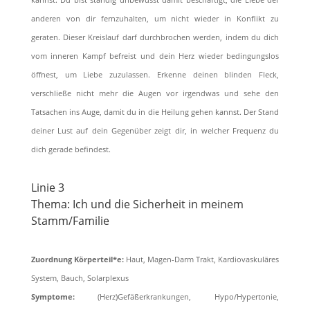
anderen von dir fernzuhalten, um nicht wieder in Konﬂikt zu
geraten. Dieser Kreislauf darf durchbrochen werden, indem du dich
vom inneren Kampf befreist und dein Herz wieder bedingungslos
öffnest, um Liebe zuzulassen. Erkenne deinen blinden Fleck,
verschließe nicht mehr die Augen vor irgendwas und sehe den
Tatsachen ins Auge, damit du in die Heilung gehen kannst. Der Stand
deiner Lust auf dein Gegenüber zeigt dir, in welcher Frequenz du
dich gerade beﬁndest.
Linie 3
Thema: Ich und die Sicherheit in meinem
Stamm/Familie
Zuordnung Körperteil*e:
Haut, Magen-Darm Trakt, Kardiovaskuläres
System, Bauch, Solarplexus
Symptome:
(Herz)Gefäßerkrankungen, Hypo/Hypertonie,