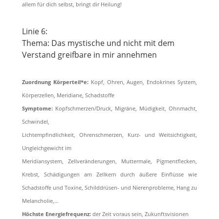
allem für dich selbst, bringt dir Heilung!
Linie 6:
Thema: Das mystische und nicht mit dem
Verstand greifbare in mir annehmen
Zuordnung Körperteil*e:
Kopf, Ohren, Augen, Endokrines System,
Körperzellen, Meridiane, Schadstoffe
Symptome:
Kopfschmerzen/Druck, Migräne, Müdigkeit, Ohnmacht,
Schwindel,
Lichtempﬁndlichkeit, Ohrenschmerzen, Kurz- und Weitsichtigkeit,
Ungleichgewicht im
Meridiansystem, Zellveränderungen, Muttermale, Pigmentﬂecken,
Krebst, Schädigungen am Zellkern durch äußere Einﬂüsse wie
Schadstoffe und Toxine, Schilddrüsen- und Nierenprobleme, Hang zu
Melancholie,…
Höchste Energiefrequenz:
der Zeit voraus sein, Zukunftsvisionen