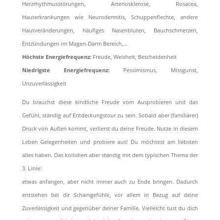
Herzrhythmusstörungen, Arteriosklerose, Rosacea,
Hauterkrankungen wie Neurodermitis, Schuppenﬂechte, andere
Hautveränderungen, häuﬁges Nasenbluten, Bauchschmerzen,
Entzündungen im Magen-Darm Bereich,…
Höchste Energiefrequenz:
Freude, Weisheit, Bescheidenheit
Niedrigste Energiefrequenz:
Pessimismus, Missgunst,
Unzuverlässigkeit
Du brauchst diese kindliche Freude vom Ausprobieren und das
Gefühl, ständig auf Entdeckungstour zu sein. Sobald aber (familiärer)
Druck von Außen kommt, verlierst du deine Freude. Nutze in diesem
Leben Gelegenheiten und probiere aus! Du möchtest am liebsten
alles haben. Das kollidiert aber ständig mit dem typischen Thema der
3. Linie:
etwas anfangen, aber nicht immer auch zu Ende bringen. Dadurch
entstehen bei dir Schamgefühle, vor allem in Bezug auf deine
Zuverlässigkeit und gegenüber deiner Familie. Vielleicht tust du dich