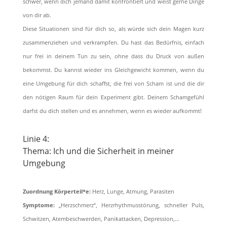
schwer, wenn dich jemand damit konfrontiert und weist gerne Dinge
von dir ab.
Diese Situationen sind für dich so, als würde sich dein Magen kurz
zusammenziehen und verkrampfen. Du hast das Bedürfnis, einfach
nur frei in deinem Tun zu sein, ohne dass du Druck von außen
bekommst. Du kannst wieder ins Gleichgewicht kommen, wenn du
eine Umgebung für dich schaffst, die frei von Scham ist und die dir
den nötigen Raum für dein Experiment gibt. Deinem Schamgefühl
darfst du dich stellen und es annehmen, wenn es wieder aufkommt!
Linie 4:
Thema: Ich und die Sicherheit in meiner
Umgebung
Zuordnung Körperteil*e:
Herz, Lunge, Atmung, Parasiten
Symptome:
„Herzschmerz“, Herzrhythmusstörung, schneller Puls,
Schwitzen, Atembeschwerden, Panikattacken, Depression,…