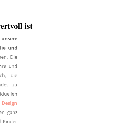
rtvoll ist
,
unsere
lie und
en. Die
ehre und
ch, die
ndes zu
duellen
 Design
sen ganz
d Kinder