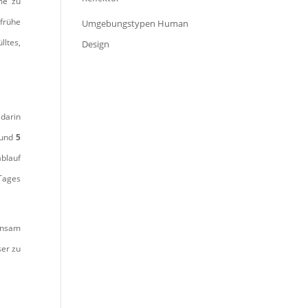
me zu
 frühe
Umgebungstypen Human
ltes,
Design
 darin
und
5
blauf
 Tages
einsam
ser zu