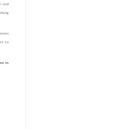
n und
indung
tionen
eit zu
ns in