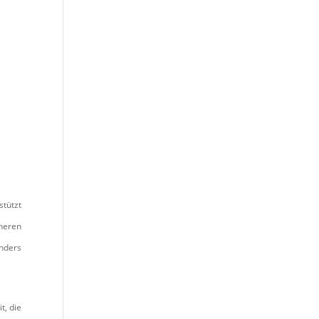
stützt
nneren
onders
t, die