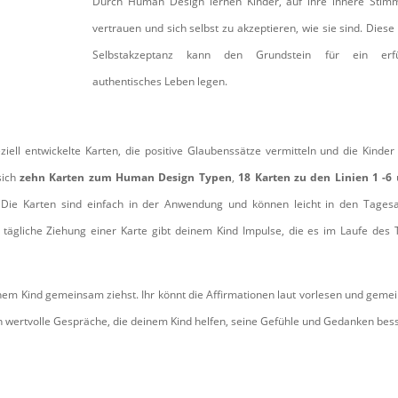
Durch Human Design lernen Kinder, auf ihre innere Stim
vertrauen und sich selbst zu akzeptieren, wie sie sind. Diese
Selbstakzeptanz kann den Grundstein für ein erfül
authentisches Leben legen.
iell entwickelte Karten, die positive Glaubenssätze vermitteln und die Kinder
sich
zehn Karten zum Human Design Typen
,
18 Karten zu den Linien 1 -6
. Die Karten sind einfach in der Anwendung und können leicht in den Tagesa
e tägliche Ziehung einer Karte gibt deinem Kind Impulse, die es im Laufe des
einem Kind gemeinsam ziehst. Ihr könnt die Affirmationen laut vorlesen und gem
 wertvolle Gespräche, die deinem Kind helfen, seine Gefühle und Gedanken bes