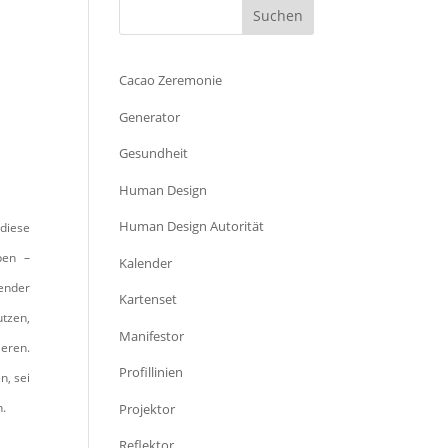
Cacao Zeremonie
Generator
Gesundheit
Human Design
Human Design Autorität
 diese
pen –
Kalender
render
Kartenset
tzen,
Manifestor
eren.
Profillinien
n, sei
n.
Projektor
Reflektor