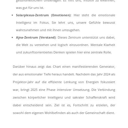
gesundheitlichem Unbehagen. Es hilft uns, intuitiv zu erkennen,
was gut für uns ist.
Solarplexus-Zentrum (Emotionen)
: Hier steht die emotionale
Intelligenz im Fokus. Sie lehrt uns, unsere Gefühle bewusst
wahrzunehmen und mit ihnen umzugehen.
Ajna-Zentrum (Verstand)
: Dieses Zentrum unterstützt uns dabei,
die Welt zu verstehen und logisch einzuordnen. Mentale Klarheit
und zukunftsorientiertes Denken spielen hier eine zentrale Rolle.
Darüber hinaus zeigt das Chart einen manifestierenden Generator,
der aus emotionaler Tiefe heraus handelt. Nachdem das Jahr 2024 als
Projektor-Jahr auf die effiziente Lenkung von Energien fokussiert
war, bringt 2025 eine Phase intensiver Umsetzung. Die Verbindung
zwischen körperlicher Intelligenz und sakraler Schaffenskraft wird
dabei entscheidend sein. Ziel ist es, Fortschritt zu erzielen, der
sowohl dem eigenen Wohlbefinden als auch der Gemeinschaft dient.