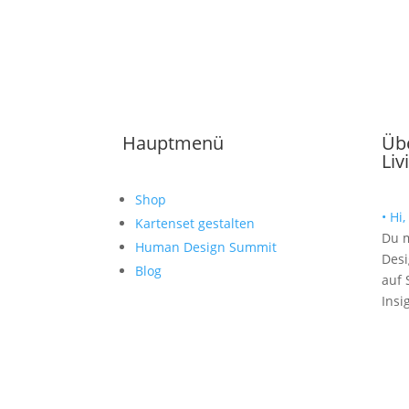
Hauptmenü
Üb
Liv
Shop
• Hi
Kartenset gestalten
Du 
Human Design Summit
Desi
Blog
auf 
Insi