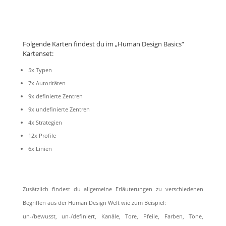
Folgende Karten findest du im „Human Design Basics“
Kartenset:
5x Typen
7x Autoritäten
9x definierte Zentren
9x undefinierte Zentren
4x Strategien
12x Profile
6x Linien
Zusätzlich findest du allgemeine Erläuterungen zu verschiedenen
Begriffen aus der Human Design Welt wie zum Beispiel:
un-/bewusst, un-/definiert, Kanäle, Tore, Pfeile, Farben, Töne,